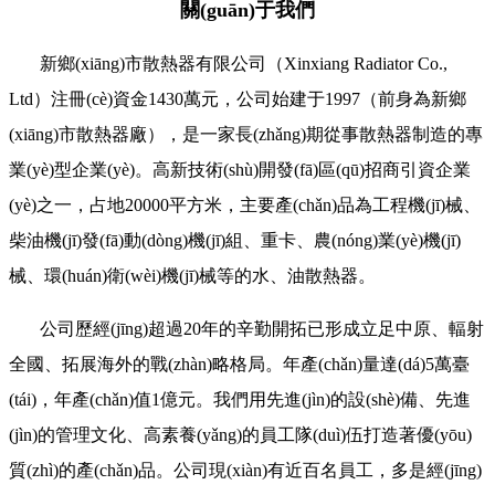
關(guān)于我們
新鄉(xiāng)市散熱器有限公司（Xinxiang Radiator Co.,
Ltd）注冊(cè)資金1430萬元，公司始建于1997（前身為新鄉
(xiāng)市散熱器廠），是一家長(zhǎng)期從事散熱器制造的專
業(yè)型企業(yè)。高新技術(shù)開發(fā)區(qū)招商引資企業
(yè)之一，占地20000平方米，主要產(chǎn)品為工程機(jī)械、
柴油機(jī)發(fā)動(dòng)機(jī)組、重卡、農(nóng)業(yè)機(jī)
械、環(huán)衛(wèi)機(jī)械等的水、油散熱器。
公司歷經(jīng)超過20年的辛勤開拓已形成立足中原、輻射
全國、拓展海外的戰(zhàn)略格局。年產(chǎn)量達(dá)5萬臺
(tái)，年產(chǎn)值1億元。我們用先進(jìn)的設(shè)備、先進
(jìn)的管理文化、高素養(yǎng)的員工隊(duì)伍打造著優(yōu)
質(zhì)的產(chǎn)品。公司現(xiàn)有近百名員工，多是經(jīng)