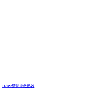
118kw清掃車散熱器