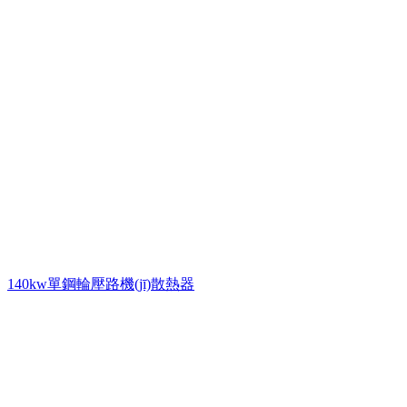
140kw單鋼輪壓路機(jī)散熱器