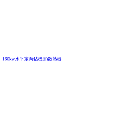
160kw水平定向鉆機(jī)散熱器