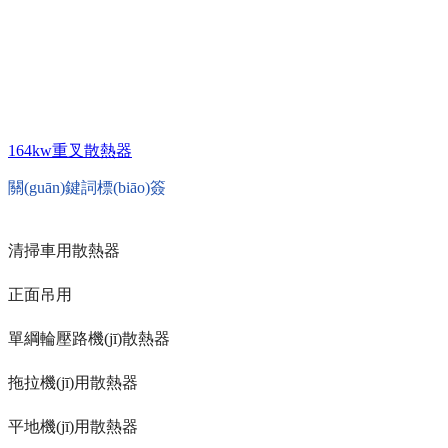
164kw重叉散熱器
關(guān)鍵詞標(biāo)簽
清掃車用散熱器
正面吊用
單綱輪壓路機(jī)散熱器
拖拉機(jī)用散熱器
平地機(jī)用散熱器