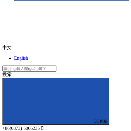
中文
English
搜索
QQ客服
+86(0373)-5066235
򠤇