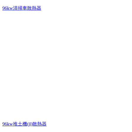
96kw清掃車散熱器
96kw推土機(jī)散熱器