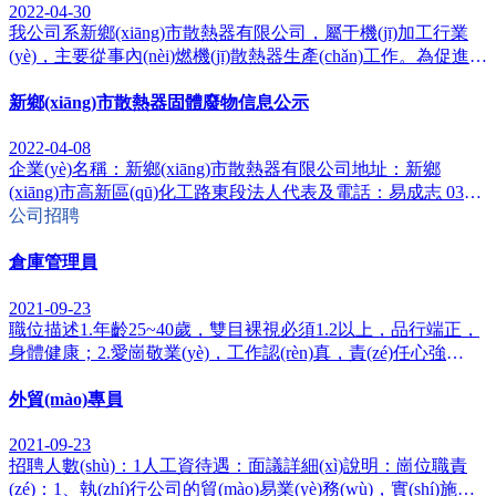
2022-04-30
我公司系新鄉(xiāng)市散熱器有限公司，屬于機(jī)加工行業
(yè)，主要從事內(nèi)燃機(jī)散熱器生產(chǎn)工作。為促進
(jìn)企業(yè)綠色減排和可持續(xù)發(fā)展，建立公平利用生
態(tài)環(huán)境資源的市場(chǎng)秩序，現(xiàn)向社會(huì)
新鄉(xiāng)市散熱器固體廢物信息公示
鄭重承諾如下：
2022-04-08
企業(yè)名稱：新鄉(xiāng)市散熱器有限公司地址：新鄉
(xiāng)市高新區(qū)化工路東段法人代表及電話：易成志 0373-
5066518固體廢物產(chǎn)生規(guī)模：（噸/年）1一般固體廢
公司招聘
物：5噸/年2、危險(xiǎn)廢物：4.15噸/年固體廢物貯存設(shè)
施數(shù)量：2處。一般固廢： 1間20平米危廢間： 1間15平米
倉庫管理員
一般固廢產(chǎn)生清單名稱產(chǎn)生量（年）轉(zhuǎn)移去
2021-09-23
向廢鐵5噸廢品收購危險(xiǎn)廢物產(chǎn)生清單名稱危廢代
職位描述1.年齡25~40歲，雙目裸視必須1.2以上，品行端正，
碼產(chǎn)生量（年）處置單位廢過濾棉900-04...
身體健康；2.愛崗敬業(yè)，工作認(rèn)真，責(zé)任心強
(qiáng)；3.能熟練應(yīng)用辦公軟件，具有較強(qiáng)的溝通
協(xié)調(diào)能力；4.投遞的簡(jiǎn)歷要求內(nèi)容完整，并
外貿(mào)專員
附有照片。
2021-09-23
招聘人數(shù)：1人工資待遇：面議詳細(xì)說明：崗位職責
(zé)：1、執(zhí)行公司的貿(mào)易業(yè)務(wù)，實(shí)施貿